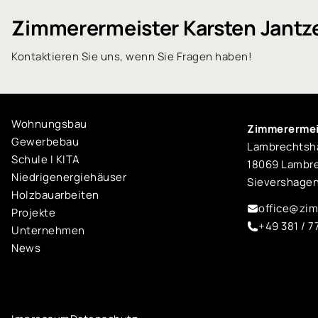
Zimmerermeister Karsten Jant
Kontaktieren Sie uns, wenn Sie Fragen haben!
Wohnungsbau
Zimmerermei
Gewerbebau
Lambrechtshä
Schule I KITA
18069 Lambr
Niedrigenergiehäuser
Sievershage
Holzbauarbeiten
office@zim
Projekte
+49 381 / 
Unternehmen
News