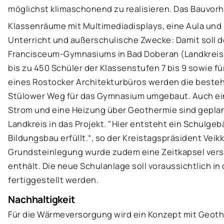
möglichst klimaschonend zu realisieren. Das Bauvorha
Klassenräume mit Multimediadisplays, eine Aula und
Unterricht und außerschulische Zwecke: Damit soll 
Francisceum-Gymnasiums in Bad Doberan (Landkreis 
bis zu 450 Schüler der Klassenstufen 7 bis 9 sowie fü
eines Rostocker Architekturbüros werden die beste
Stülower Weg für das Gymnasium umgebaut. Auch ein
Strom und eine Heizung über Geothermie sind geplant
Landkreis in das Projekt. "Hier entsteht ein Schulg
Bildungsbau erfüllt.“, so der Kreistagspräsident Veik
Grundsteinlegung wurde zudem eine Zeitkapsel verse
enthält. Die neue Schulanlage soll voraussichtlich i
fertiggestellt werden.
Nachhaltigkeit
Für die Wärmeversorgung wird ein Konzept mit Geoth