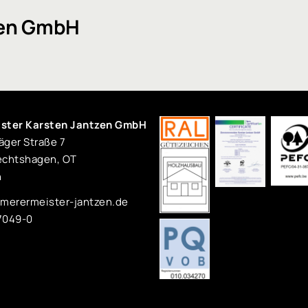
zen GmbH
ster Karsten Jantzen GmbH
ger Straße 7
echtshagen, OT
n
merermeister-jantzen.de
77049-0